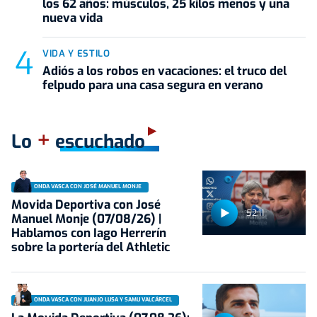
los 62 años: músculos, 25 kilos menos y una
nueva vida
VIDA Y ESTILO
Adiós a los robos en vacaciones: el truco del
felpudo para una casa segura en verano
+
Lo
escuchado
ONDA VASCA CON JOSÉ MANUEL MONJE
Movida Deportiva con José
52:11
Manuel Monje (07/08/26) |
Hablamos con Iago Herrerín
sobre la portería del Athletic
ONDA VASCA CON JUANJO LUSA Y SAMU VALCÁRCEL