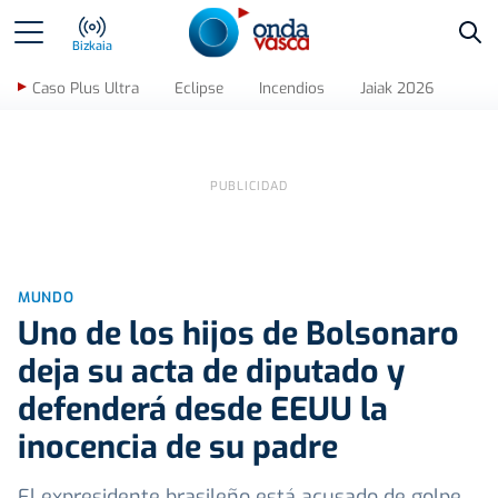
Bus
Bizkaia
Caso Plus Ultra
Eclipse
Incendios
Jaiak 2026
MUNDO
Uno de los hijos de Bolsonaro
deja su acta de diputado y
defenderá desde EEUU la
inocencia de su padre
El expresidente brasileño está acusado de golpe