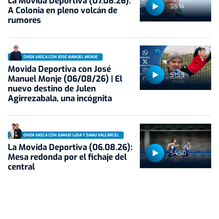
La Movida Deportiva (07.08.26):
55:14
A Colonia en pleno volcán de
rumores
ONDA VASCA CON JOSÉ MANUEL MONJE
Movida Deportiva con José
51:59
Manuel Monje (06/08/26) | El
nuevo destino de Julen
Agirrezabala, una incógnita
ONDA VASCA CON JUANJO LUSA Y SAMU VALCÁRCEL
La Movida Deportiva (06.08.26):
54:50
Mesa redonda por el fichaje del
central