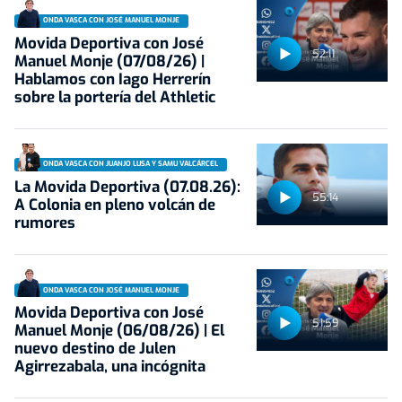
ONDA VASCA CON JOSÉ MANUEL MONJE
Movida Deportiva con José
52:11
Manuel Monje (07/08/26) |
Hablamos con Iago Herrerín
sobre la portería del Athletic
ONDA VASCA CON JUANJO LUSA Y SAMU VALCÁRCEL
La Movida Deportiva (07.08.26):
55:14
A Colonia en pleno volcán de
rumores
ONDA VASCA CON JOSÉ MANUEL MONJE
Movida Deportiva con José
51:59
Manuel Monje (06/08/26) | El
nuevo destino de Julen
Agirrezabala, una incógnita