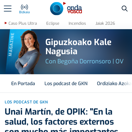
Bus
Bizkaia
Caso Plus Ultra
Eclipse
Incendios
Jaiak 2026
MAGAZINE
Gipuzkoako Kale
Nagusia
Con Begoña Dorronsoro | OV
En Portada
Los podcast de GKN
Ordiziako Azoka
LOS PODCAST DE GKN
Unai Martín, de OPIK: "En la
salud, los factores externos
son mucho más importantes