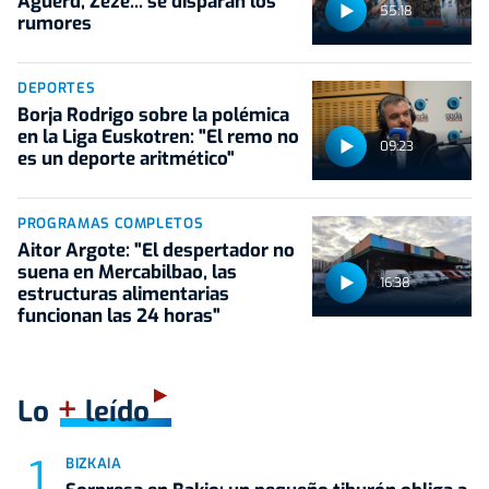
Aguerd, Zezé... se disparan los
55:18
rumores
DEPORTES
Borja Rodrigo sobre la polémica
en la Liga Euskotren: "El remo no
09:23
es un deporte aritmético"
PROGRAMAS COMPLETOS
Aitor Argote: "El despertador no
suena en Mercabilbao, las
16:38
estructuras alimentarias
funcionan las 24 horas"
+
Lo
leído
BIZKAIA