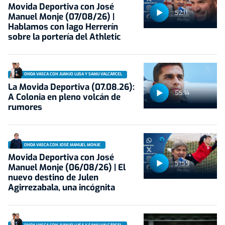
Movida Deportiva con José
52:11
Manuel Monje (07/08/26) |
Hablamos con Iago Herrerín
sobre la portería del Athletic
ONDA VASCA CON JUANJO LUSA Y SAMU VALCÁRCEL
La Movida Deportiva (07.08.26):
55:14
A Colonia en pleno volcán de
rumores
ONDA VASCA CON JOSÉ MANUEL MONJE
Movida Deportiva con José
51:59
Manuel Monje (06/08/26) | El
nuevo destino de Julen
Agirrezabala, una incógnita