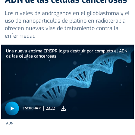
Los niveles de andrógenos en el glioblastoma y el
uso de nanopartículas de platino en radioterapia
ofrecen nuevas vías de tratamiento contra la
enfermedad
Una nueva enzima CRISPR logra destruir por completo el ADN
de las células cancerosas
23:22
ESCUCHAR
ADN