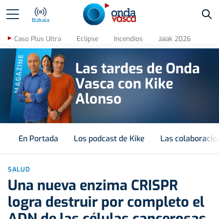
Bus
Bizkaia
Caso Plus Ultra
Eclipse
Incendios
Jaiak 2026
MAGAZINE
Las tardes de Onda
Vasca con Kike
Alonso
En Portada
Los podcast de Kike
Las colaboracio
SALUD
Una nueva enzima CRISPR
logra destruir por completo el
ADN de las células cancerosas