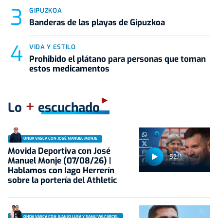
GIPUZKOA
Banderas de las playas de Gipuzkoa
VIDA Y ESTILO
Prohibido el plátano para personas que toman
estos medicamentos
+
Lo
escuchado
ONDA VASCA CON JOSÉ MANUEL MONJE
Movida Deportiva con José
52:11
Manuel Monje (07/08/26) |
Hablamos con Iago Herrerín
sobre la portería del Athletic
ONDA VASCA CON JUANJO LUSA Y SAMU VALCÁRCEL