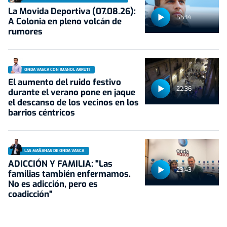
La Movida Deportiva (07.08.26):
55:14
A Colonia en pleno volcán de
rumores
ONDA VASCA CON IMANOL ARRUTI
El aumento del ruido festivo
22:36
durante el verano pone en jaque
el descanso de los vecinos en los
barrios céntricos
LAS MAÑANAS DE ONDA VASCA
ADICCIÓN Y FAMILIA: "Las
23:43
familias también enfermamos.
No es adicción, pero es
coadicción"