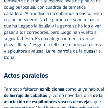
también se dieron cita exposiciones de pintura de
colegios locales, con cuadros de temática
ganadera. “Al mediodía no dabamos a basto. ¡Ésto
era un hervidero!. No he parado de vender, hasta
que ha llegado la Itzulia y la gente se ha ido a ver
pasar a los corredores, pero luego han vuelto a
seguir la fiesta. Es una alegría inmensa ver las
plazas llenas”, esgrimía feliz la ya famosa pastora
y apicultora ayalesa, Leire Ibarrola de la quesería
Izoria.
Actos paralelos
Tampoco faltaron
exhibiciones
como la ya habitual
de herraje de caballos
y, como novedad, otra
de la
asociación de esquiladores vascos de ovejas
, que
se aposentó en Aldai junto a los aizkolaris de las