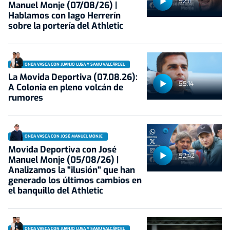
52:11
Manuel Monje (07/08/26) |
Hablamos con Iago Herrerín
sobre la portería del Athletic
ONDA VASCA CON JUANJO LUSA Y SAMU VALCÁRCEL
La Movida Deportiva (07.08.26):
55:14
A Colonia en pleno volcán de
rumores
ONDA VASCA CON JOSÉ MANUEL MONJE
Movida Deportiva con José
52:42
Manuel Monje (05/08/26) |
Analizamos la "ilusión" que han
generado los últimos cambios en
el banquillo del Athletic
ONDA VASCA CON JUANJO LUSA Y SAMU VALCÁRCEL