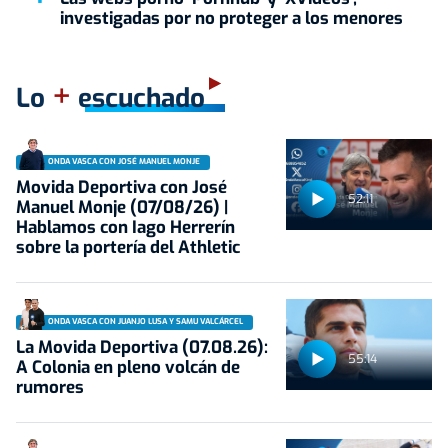
investigadas por no proteger a los menores
+
Lo
escuchado
ONDA VASCA CON JOSÉ MANUEL MONJE
Movida Deportiva con José
52:11
Manuel Monje (07/08/26) |
Hablamos con Iago Herrerín
sobre la portería del Athletic
ONDA VASCA CON JUANJO LUSA Y SAMU VALCÁRCEL
La Movida Deportiva (07.08.26):
55:14
A Colonia en pleno volcán de
rumores