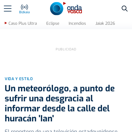
Bus
Bizkaia
Caso Plus Ultra
Eclipse
Incendios
Jaiak 2026
VIDA Y ESTILO
Un meteorólogo, a punto de
sufrir una desgracia al
informar desde la calle del
huracán 'Ian'
El reportero de una televisión estadounidense