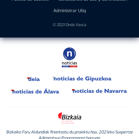
Administrar Utiq
© 2021 Onda Vasca
Bizkaiko Foru Aldundiak finantzatu du proiektu hau, 2021eko Suspertze
Adimentsua Programaren barruan.