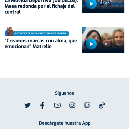
La Movida Deportiva (06.08.26):
54:50
Mesa redonda por el fichaje del
central
LAS TARDES DE ONDA VASCA CON KIKE ALONSO
"Creamos marcas con alma, que
31:30
emocionan" Matrelle
Síguenos
Descárgate nuestra App