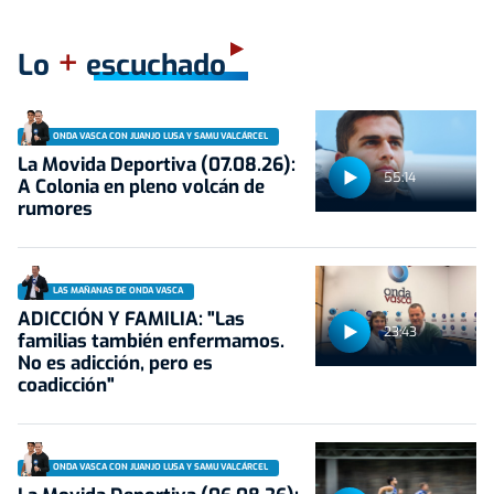
+
Lo
escuchado
ONDA VASCA CON JUANJO LUSA Y SAMU VALCÁRCEL
La Movida Deportiva (07.08.26):
55:14
A Colonia en pleno volcán de
rumores
LAS MAÑANAS DE ONDA VASCA
ADICCIÓN Y FAMILIA: "Las
23:43
familias también enfermamos.
No es adicción, pero es
coadicción"
ONDA VASCA CON JUANJO LUSA Y SAMU VALCÁRCEL