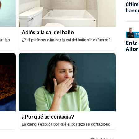
últim
banqu
Adiós a la cal del baño
E
ue las
¿Y si pudieras eliminar la cal del baño sin esfuerzo?
En la
Aitor
¿Por qué se contagia?
La ciencia explica por qué el bostezo es contagioso