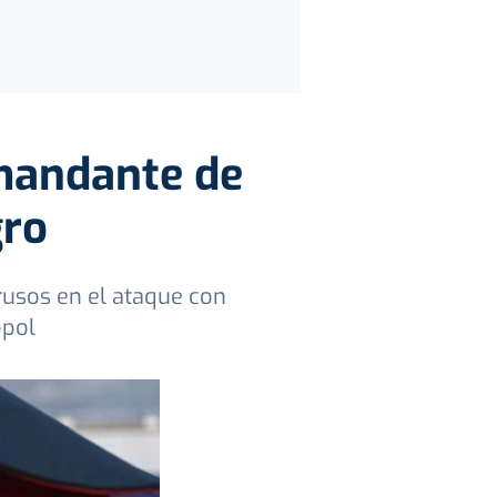
mandante de
gro
 rusos en el ataque con
opol