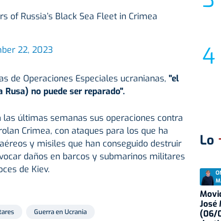
rs of Russia’s Black Sea Fleet in Crimea
ber 22, 2023
zas de Operaciones Especiales ucranianas,
"el
ta Rusa) no puede ser reparado".
en las últimas semanas sus operaciones contra
rolan Crimea, con ataques para los que ha
Lo
 aéreos y misiles que han conseguido destruir
vocar daños en barcos y submarinos militares
oces de Kiev.
O
M
Movid
José
itares
Guerra en Ucrania
(06/0