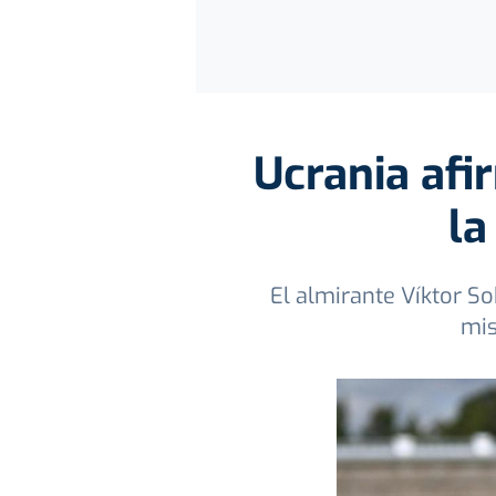
Ucrania af
la
El almirante Víktor So
mis