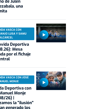
no de Julen
ezabala, una
nita
NDA VASCA CON
UANJO LUSA Y SAMU
54:50
ALCÁRCEL
vida Deportiva
8.26): Mesa
da por el fichaje
entral
NDA VASCA CON JOSÉ
ANUEL MONJE
52:42
a Deportiva con
 Manuel Monje
8/26) |
zamos la "ilusión"
an generado los