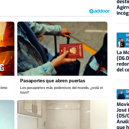
desti
Agirr
incóg
O
J
V
La Mo
(06.0
redon
del c
Pasaportes que abren puertas
¡Cómo
Los pasaportes más poderosos del mundo, ¿está el
O
tuyo?
M
Movid
José
(05/0
Anali
que h