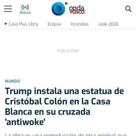
Bus
Bizkaia
Caso Plus Ultra
Eclipse
Incendios
Jaiak 2026
MUNDO
Trump instala una estatua de
Cristóbal Colón en la Casa
Blanca en su cruzada
'antiwoke'
La obra es una reproducción de otra original que