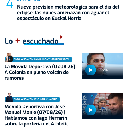
Nueva previsión meteorológica para el día del
eclipse: las nubes amenazan con aguar el
espectáculo en Euskal Herria
+
Lo
escuchado
ONDA VASCA CON JUANJO LUSA Y SAMU VALCÁRCEL
La Movida Deportiva (07.08.26):
55:14
A Colonia en pleno volcán de
rumores
ONDA VASCA CON JOSÉ MANUEL MONJE
Movida Deportiva con José
52:11
Manuel Monje (07/08/26) |
Hablamos con Iago Herrerín
sobre la portería del Athletic