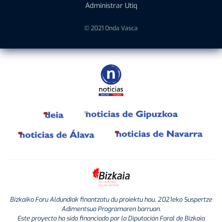
Administrar Utiq
© 2021 Onda Vasca
Bizkaiko Foru Aldundiak finantzatu du proiektu hau, 2021eko Suspertze
Adimentsua Programaren barruan.
Este proyecto ha sido financiado por la Diputación Foral de Bizkaia