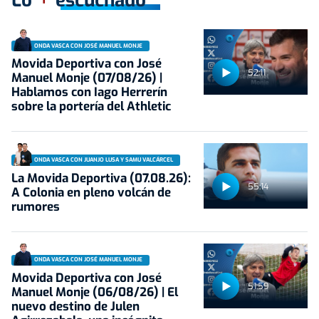
Lo
escuchado
ONDA VASCA CON JOSÉ MANUEL MONJE
Movida Deportiva con José
52:11
Manuel Monje (07/08/26) |
Hablamos con Iago Herrerín
sobre la portería del Athletic
ONDA VASCA CON JUANJO LUSA Y SAMU VALCÁRCEL
La Movida Deportiva (07.08.26):
55:14
A Colonia en pleno volcán de
rumores
ONDA VASCA CON JOSÉ MANUEL MONJE
Movida Deportiva con José
51:59
Manuel Monje (06/08/26) | El
nuevo destino de Julen