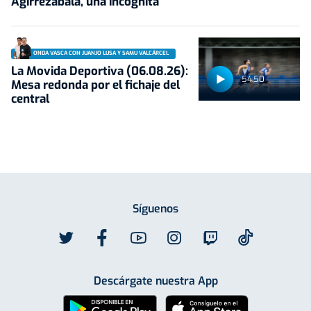
Agirrezabala, una incógnita
ONDA VASCA CON JUANJO LUSA Y SAMU VALCÁRCEL
La Movida Deportiva (06.08.26):
54:50
Mesa redonda por el fichaje del
central
Síguenos
Descárgate nuestra App