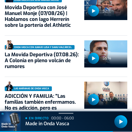
ONDA VASCA CON JOSÉ MANUEL MONJE
Movida Deportiva con José
52:11
Manuel Monje (07/08/26) |
Hablamos con Iago Herrerín
sobre la portería del Athletic
ONDA VASCA CON JUANJO LUSA Y SAMU VALCÁRCEL
La Movida Deportiva (07.08.26):
55:14
A Colonia en pleno volcán de
rumores
LAS MAÑANAS DE ONDA VASCA
ADICCIÓN Y FAMILIA: "Las
23:43
familias también enfermamos.
No es adicción, pero es
coadicción"
00:00 - 06:00
EN DIRECTO
Made in Onda Vasca