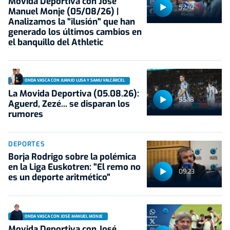
Movida Deportiva con José
52:42
Manuel Monje (05/08/26) |
Analizamos la "ilusión" que han
generado los últimos cambios en
el banquillo del Athletic
ONDA VASCA CON JUANJO LUSA Y SAMU VALCÁRCEL
La Movida Deportiva (05.08.26):
55:18
Aguerd, Zezé... se disparan los
rumores
DEPORTES
Borja Rodrigo sobre la polémica
en la Liga Euskotren: "El remo no
09:23
es un deporte aritmético"
ONDA VASCA CON JOSÉ MANUEL MONJE
Movida Deportiva con José