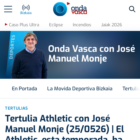
Bus
Bizkaia
Caso Plus Ultra
Eclipse
Incendios
Jaiak 2026
DEPORTES
Onda Vasca con José
Manuel Monje
En Portada
La Movida Deportiva Bizkaia
Tertuli
TERTULIAS
Tertulia Athletic con José
Manuel Monje (25/0526) | El
Athletic, esta temporada, ha