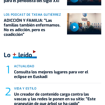
para el periodista del siglo XXI
LOS PODCAST DE TXEMA GUTIÉRREZ
ADICCIÓN Y FAMILIA: "Las
familias también enfermamos.
23:43
No es adicción, pero es
coadicción"
+
Lo
leído
ACTUALIDAD
Consulta los mejores lugares para ver el
eclipse en Euskadi
VIDA Y ESTILO
Un creador de contenido carga contra las
vascas y las redes le ponen en su sitio: "Este
orangután de que árbol se ha caído"