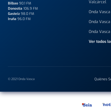
Valcárcel
Bilbao
90.1 FM
Donostia
106.9 FM
Onda Vasca 
Gasteiz
98.0 FM
Iruña
96.0 FM
Onda Vasca 
Onda Vasca 
Ver todos l
Quiénes 
© 2021 Onda Vasca