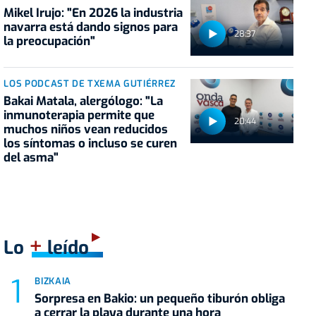
Mikel Irujo: "En 2026 la industria
navarra está dando signos para
28:37
la preocupación"
LOS PODCAST DE TXEMA GUTIÉRREZ
Bakai Matala, alergólogo: "La
inmunoterapia permite que
20:44
muchos niños vean reducidos
los síntomas o incluso se curen
del asma"
+
Lo
leído
BIZKAIA
Sorpresa en Bakio: un pequeño tiburón obliga
a cerrar la playa durante una hora