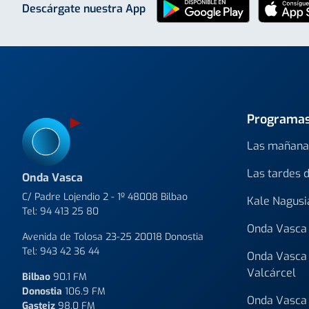
Descárgate nuestra App
Programa
Las mañana
Las tardes 
Onda Vasca
C/ Padre Lojendio 2 - 1º 48008 Bilbao
Kale Nagusi
Tel:
94 413 25 80
Onda Vasca 
Avenida de Tolosa 23-25 20018 Donostia
Tel:
943 42 36 44
Onda Vasca 
Valcárcel
Bilbao
90.1 FM
Donostia
106.9 FM
Onda Vasca 
Gasteiz
98.0 FM