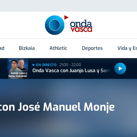
ad
Bizkaia
Athletic
Deportes
Vida y Es
21:00 - 22:00
EN DIRECTO
Onda Vasca con Juanjo Lusa y Samu Valcárcel
con José Manuel Monje