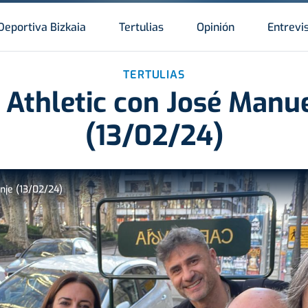
Deportiva Bizkaia
Tertulias
Opinión
Entrevi
TERTULIAS
a Athletic con José Manu
(13/02/24)
nje (13/02/24)