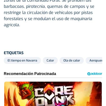
zonas de la Comunidad Foral. Se prohiben las
barbacoas, pirotecnia, quemas de campos y se
restringe la circulación de vehículos por pistas
forestales y se modulan el uso de maquinaria
agrícola.
ETIQUETAS
El tiempo en Navarra
Calor
Ola de calor
Aeropuerto