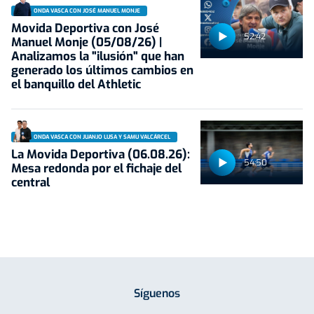
ONDA VASCA CON JOSÉ MANUEL MONJE
Movida Deportiva con José
52:42
Manuel Monje (05/08/26) |
Analizamos la "ilusión" que han
generado los últimos cambios en
el banquillo del Athletic
ONDA VASCA CON JUANJO LUSA Y SAMU VALCÁRCEL
La Movida Deportiva (06.08.26):
54:50
Mesa redonda por el fichaje del
central
Síguenos