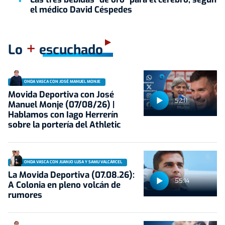
el médico David Céspedes
+
Lo
escuchado
ONDA VASCA CON JOSÉ MANUEL MONJE
Movida Deportiva con José
52:11
Manuel Monje (07/08/26) |
Hablamos con Iago Herrerín
sobre la portería del Athletic
ONDA VASCA CON JUANJO LUSA Y SAMU VALCÁRCEL
La Movida Deportiva (07.08.26):
55:14
A Colonia en pleno volcán de
rumores