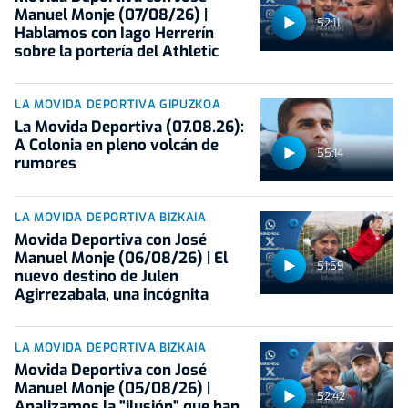
Manuel Monje (07/08/26) |
52:11
Hablamos con Iago Herrerín
sobre la portería del Athletic
LA MOVIDA DEPORTIVA GIPUZKOA
La Movida Deportiva (07.08.26):
A Colonia en pleno volcán de
55:14
rumores
LA MOVIDA DEPORTIVA BIZKAIA
Movida Deportiva con José
Manuel Monje (06/08/26) | El
51:59
nuevo destino de Julen
Agirrezabala, una incógnita
LA MOVIDA DEPORTIVA BIZKAIA
Movida Deportiva con José
Manuel Monje (05/08/26) |
52:42
Analizamos la "ilusión" que han