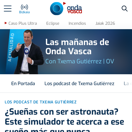
Bus
Bizkaia
Caso Plus Ultra
Eclipse
Incendios
Jaiak 2026
ACTUALIDAD
Las mañanas de
Onda Vasca
Con Txema Gutiérrez | OV
En Portada
Los podcast de Txema Gutiérrez
La 
LOS PODCAST DE TXEMA GUTIÉRREZ
¿Sueñas con ser astronauta?
Este simulador te acerca a ese
sueño más que nunca