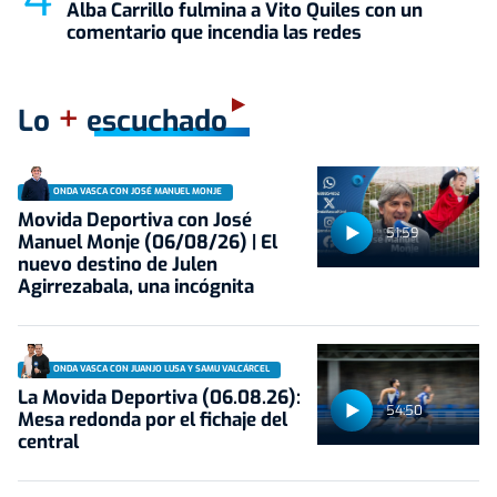
Alba Carrillo fulmina a Vito Quiles con un
comentario que incendia las redes
+
Lo
escuchado
ONDA VASCA CON JOSÉ MANUEL MONJE
Movida Deportiva con José
51:59
Manuel Monje (06/08/26) | El
nuevo destino de Julen
Agirrezabala, una incógnita
ONDA VASCA CON JUANJO LUSA Y SAMU VALCÁRCEL
La Movida Deportiva (06.08.26):
54:50
Mesa redonda por el fichaje del
central