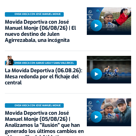
ONDA VASCA CON JOSÉ MANUEL MONJE
Movida Deportiva con José
51:59
Manuel Monje (06/08/26) | El
nuevo destino de Julen
Agirrezabala, una incógnita
ONDA VASCA CON JUANJO LUSA Y SAMU VALCÁRCEL
La Movida Deportiva (06.08.26):
54:50
Mesa redonda por el fichaje del
central
ONDA VASCA CON JOSÉ MANUEL MONJE
Movida Deportiva con José
52:42
Manuel Monje (05/08/26) |
Analizamos la "ilusión" que han
generado los últimos cambios en