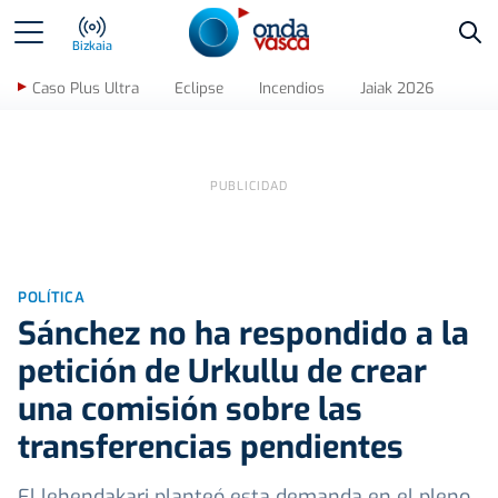
Bus
Bizkaia
Caso Plus Ultra
Eclipse
Incendios
Jaiak 2026
POLÍTICA
Sánchez no ha respondido a la
petición de Urkullu de crear
una comisión sobre las
transferencias pendientes
El lehendakari planteó esta demanda en el pleno