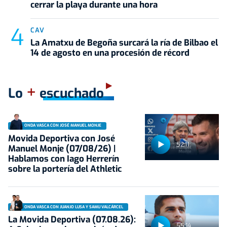
cerrar la playa durante una hora
CAV
La Amatxu de Begoña surcará la ría de Bilbao el
14 de agosto en una procesión de récord
+
Lo
escuchado
ONDA VASCA CON JOSÉ MANUEL MONJE
Movida Deportiva con José
52:11
Manuel Monje (07/08/26) |
Hablamos con Iago Herrerín
sobre la portería del Athletic
ONDA VASCA CON JUANJO LUSA Y SAMU VALCÁRCEL
La Movida Deportiva (07.08.26):
55:14