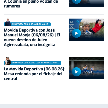
A Colonia en pleno volcán de
rumores
ONDA VASCA CON JOSÉ MANUEL MONJE
Movida Deportiva con José
51:59
Manuel Monje (06/08/26) | El
nuevo destino de Julen
Agirrezabala, una incógnita
ONDA VASCA CON JUANJO LUSA Y SAMU VALCÁRCEL
La Movida Deportiva (06.08.26):
54:50
Mesa redonda por el fichaje del
central