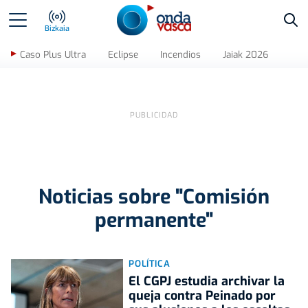
Bus
Bizkaia
Caso Plus Ultra
Eclipse
Incendios
Jaiak 2026
Noticias sobre "Comisión
permanente"
POLÍTICA
El CGPJ estudia archivar la
queja contra Peinado por