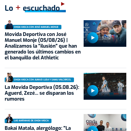
+
Lo
escuchado
ONDA VASCA CON JOSÉ MANUEL MONJE
Movida Deportiva con José
52:42
Manuel Monje (05/08/26) |
Analizamos la "ilusión" que han
generado los últimos cambios en
el banquillo del Athletic
ONDA VASCA CON JUANJO LUSA Y SAMU VALCÁRCEL
La Movida Deportiva (05.08.26):
55:18
Aguerd, Zezé... se disparan los
rumores
LAS MAÑANAS DE ONDA VASCA
Bakai Matala, alergólogo: "La