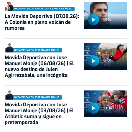
ONDA VASCA CON JUANJO LUSA Y SAMU VALCÁRCEL
La Movida Deportiva (07.08.26):
55:14
A Colonia en pleno volcán de
rumores
ONDA VASCA CON JOSÉ MANUEL MONJE
Movida Deportiva con José
51:59
Manuel Monje (06/08/26) | El
nuevo destino de Julen
Agirrezabala, una incógnita
ONDA VASCA CON JOSÉ MANUEL MONJE
Movida Deportiva con José
53:04
Manuel Monje (03/08/26) | El
Athletic suma y sigue en
pretemporada