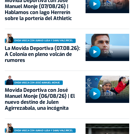
Movida Deportiva con José
52:11
Manuel Monje (07/08/26) |
Hablamos con Iago Herrerín
sobre la portería del Athletic
ONDA VASCA CON JUANJO LUSA Y SAMU VALCÁRCEL
La Movida Deportiva (07.08.26):
55:14
A Colonia en pleno volcán de
rumores
ONDA VASCA CON JOSÉ MANUEL MONJE
Movida Deportiva con José
51:59
Manuel Monje (06/08/26) | El
nuevo destino de Julen
Agirrezabala, una incógnita
ONDA VASCA CON JUANJO LUSA Y SAMU VALCÁRCEL