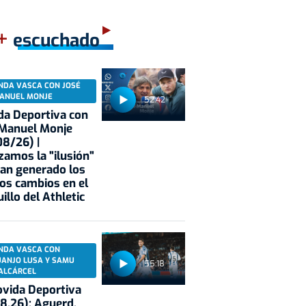
+
escuchado
NDA VASCA CON JOSÉ
ANUEL MONJE
52:42
a Deportiva con
 Manuel Monje
8/26) |
zamos la "ilusión"
an generado los
os cambios en el
illo del Athletic
NDA VASCA CON
UANJO LUSA Y SAMU
55:18
ALCÁRCEL
vida Deportiva
8.26): Aguerd,