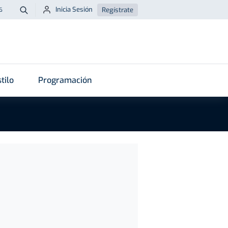
Inicia Sesión
Regístrate
6
Buscar
tilo
Programación