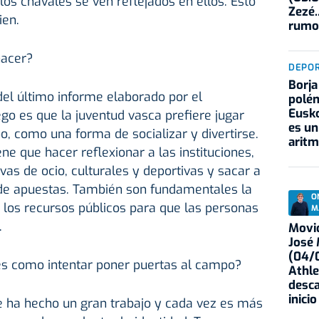
os chavales se ven reflejados en ellos. Esto
Zezé.
ien.
rumo
hacer?
DEPO
Borja
el último informe elaborado por el
polém
Eusko
go es que la juventud vasca prefiere jugar
es un
, como una forma de socializar y divertirse.
aritm
ne que hacer reflexionar a las instituciones,
vas de ocio, culturales y deportivas y sacar a
 de apuestas. También son fundamentales la
O
y los recursos públicos para que las personas
M
.
Movid
José
(04/0
' es como intentar poner puertas al campo?
Athle
desca
inicio
e ha hecho un gran trabajo y cada vez es más