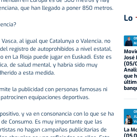
omiendan en Europa es de 500 metros y hay
nciana, que han llegado a poner 850 metros.
Lo
iencia?
O
sca, al igual que Catalunya o Valencia, no
M
el registro de autoprohibidos a nivel estatal,
Movid
do en La Rioja puede jugar en Euskadi. Este es
José
(05/0
ca, de salud mental, y habría sido muy
Anali
dherido a esta medida.
que h
últim
banqu
mite la publicidad con personas famosas ni
patrocinen equipaciones deportivas.
O
ositivo, y va en consonancia con lo que se ha
J
io de Consumo. Es muy importante que las
V
ortistas no hagan campañas publicitarias de
La Mo
(05.0