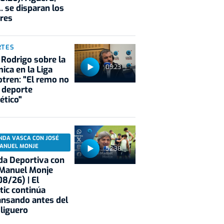
.. se disparan los
res
RTES
 Rodrigo sobre la
09:23
ica en la Liga
tren: "El remo no
 deporte
ético"
NDA VASCA CON JOSÉ
ANUEL MONJE
52:38
a Deportiva con
 Manuel Monje
8/26) | El
tic continúa
nsando antes del
 liguero