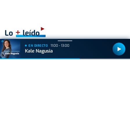
+
Lo
leído
11:00 - 13:00
EN DIRECTO
BIZKAIA
Kale Nagusia
Sorpresa en Bakio: un pequeño tiburón obliga a
cerrar la playa durante una hora
ACTUALIDAD
Hallan muerto a un recién nacido en un armario
después de que su madre ingresara en el
hospital por una hemorragia
GIPUZKOA
Hondarribia hará un parón en las obras de
Pasaia Kalea, y el PNV denuncia "la
incoherencia del Gobierno municipal"