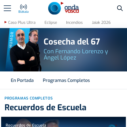
Bus
Bizkaia
Caso Plus Ultra
Eclipse
Incendios
Jaiak 2026
HUMOR
Cosecha del 67
Con Fernando Lorenzo y
Ángel López
En Portada
Programas Completos
PROGRAMAS COMPLETOS
Recuerdos de Escuela
Recuerdos de Escuela