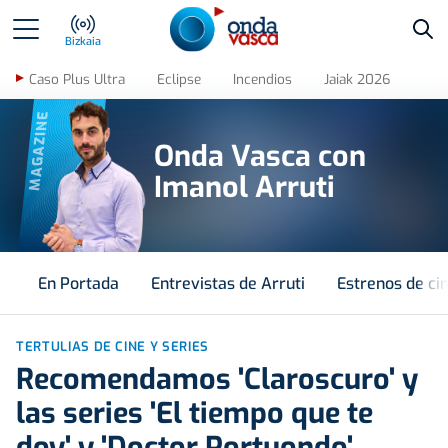
Bus
Bizkaia
Caso Plus Ultra
Eclipse
Incendios
Jaiak 2026
MAGAZINE
Onda Vasca con
Imanol Arruti
En Portada
Entrevistas de Arruti
Estrenos de ci
TERTULIAS DE CINE Y SERIES
Recomendamos 'Claroscuro' y
las series 'El tiempo que te
doy' y 'Doctor Portuondo'