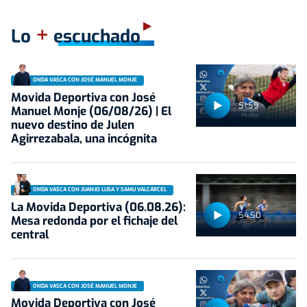
+
Lo
escuchado
ONDA VASCA CON JOSÉ MANUEL MONJE
Movida Deportiva con José
51:59
Manuel Monje (06/08/26) | El
nuevo destino de Julen
Agirrezabala, una incógnita
ONDA VASCA CON JUANJO LUSA Y SAMU VALCÁRCEL
La Movida Deportiva (06.08.26):
54:50
Mesa redonda por el fichaje del
central
ONDA VASCA CON JOSÉ MANUEL MONJE
Movida Deportiva con José