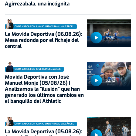
Agirrezabala, una incógnita
ONDA VASCA CON JUANJO LUSA Y SAMU VALCÁRCEL
La Movida Deportiva (06.08.26):
54:50
Mesa redonda por el fichaje del
central
ONDA VASCA CON JOSÉ MANUEL MONJE
Movida Deportiva con José
52:42
Manuel Monje (05/08/26) |
Analizamos la "ilusión" que han
generado los últimos cambios en
el banquillo del Athletic
ONDA VASCA CON JUANJO LUSA Y SAMU VALCÁRCEL
La Movida Deportiva (05.08.26):
55:18