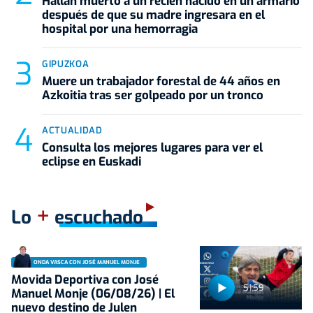
Hallan muerto a un recién nacido en un armario
después de que su madre ingresara en el
hospital por una hemorragia
GIPUZKOA
Muere un trabajador forestal de 44 años en
Azkoitia tras ser golpeado por un tronco
ACTUALIDAD
Consulta los mejores lugares para ver el
eclipse en Euskadi
+
Lo
escuchado
ONDA VASCA CON JOSÉ MANUEL MONJE
Movida Deportiva con José
51:59
Manuel Monje (06/08/26) | El
nuevo destino de Julen