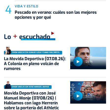
VIDA Y ESTILO
Pescado en verano: cuáles son las mejores
opciones y por qué
+
Lo
escuchado
ONDA VASCA CON JUANJO LUSA Y SAMU VALCÁRCEL
La Movida Deportiva (07.08.26):
55:14
A Colonia en pleno volcán de
rumores
ONDA VASCA CON JOSÉ MANUEL MONJE
Movida Deportiva con José
52:11
Manuel Monje (07/08/26) |
Hablamos con Iago Herrerín
sobre la portería del Athletic