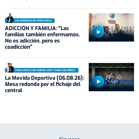
LAS MAÑANAS DE ONDA VASCA
ADICCIÓN Y FAMILIA: "Las
23:43
familias también enfermamos.
No es adicción, pero es
coadicción"
ONDA VASCA CON JUANJO LUSA Y SAMU VALCÁRCEL
La Movida Deportiva (06.08.26):
54:50
Mesa redonda por el fichaje del
central