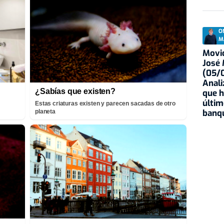
O
M
Movid
José
(05/0
Anali
¿Sabías que existen?
que h
últim
Estas criaturas existen y parecen sacadas de otro
banqu
planeta