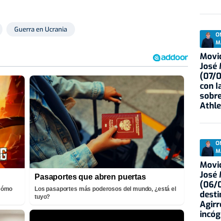
Guerra en Ucrania
O
M
Movid
José
(07/
con I
sobre
Athle
O
M
Movid
José
Pasaportes que abren puertas
(06/0
¡Cómo
Los pasaportes más poderosos del mundo, ¿está el
desti
tuyo?
Agirr
incóg