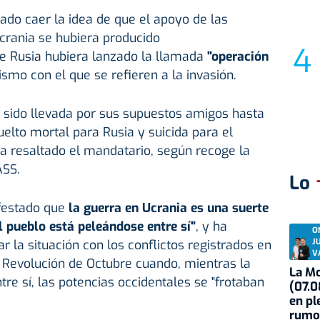
ado caer la idea de que el apoyo de las
crania se hubiera producido
e Rusia hubiera lanzado la llamada
"operación
ismo con el que se refieren a la invasión.
a sido llevada por sus supuestos amigos hasta
uelto mortal para Rusia y suicida para el
ha resaltado el mandatario, según recoge la
ASS.
Lo
festado que
la guerra en Ucrania es una suerte
el pueblo está peleándose entre sí"
, y ha
O
J
la situación con los conflictos registrados en
V
la Revolución de Octubre cuando, mientras la
La Mo
re sí, las potencias occidentales se "frotaban
(07.0
en pl
rumo