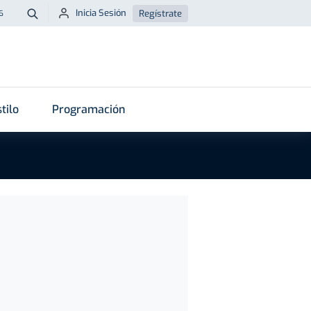
Inicia Sesión
Regístrate
6
Buscar
tilo
Programación