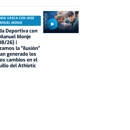
NDA VASCA CON JOSÉ
ANUEL MONJE
52:42
a Deportiva con
 Manuel Monje
8/26) |
zamos la "ilusión"
an generado los
os cambios en el
illo del Athletic