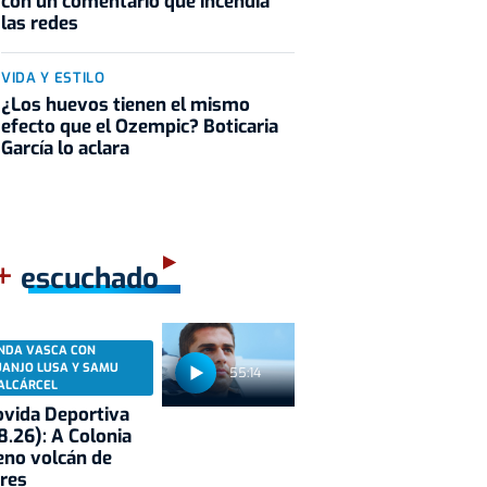
con un comentario que incendia
las redes
VIDA Y ESTILO
¿Los huevos tienen el mismo
efecto que el Ozempic? Boticaria
García lo aclara
+
escuchado
NDA VASCA CON
UANJO LUSA Y SAMU
55:14
ALCÁRCEL
vida Deportiva
8.26): A Colonia
eno volcán de
res