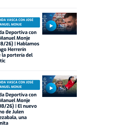
NDA VASCA CON JOSÉ
ANUEL MONJE
52:11
a Deportiva con
 Manuel Monje
08/26) | Hablamos
ago Herrerín
 la portería del
tic
NDA VASCA CON JOSÉ
ANUEL MONJE
51:59
a Deportiva con
 Manuel Monje
8/26) | El nuevo
no de Julen
ezabala, una
nita