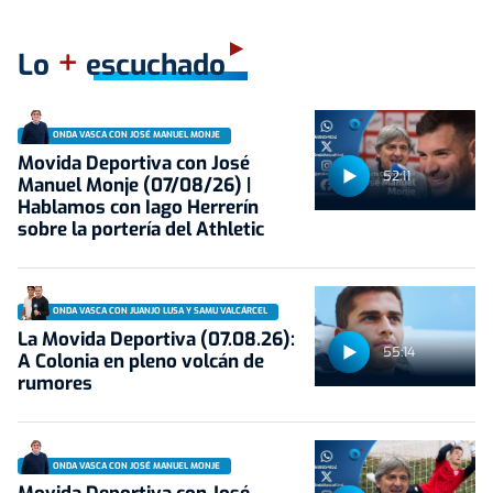
+
Lo
escuchado
ONDA VASCA CON JOSÉ MANUEL MONJE
Movida Deportiva con José
52:11
Manuel Monje (07/08/26) |
Hablamos con Iago Herrerín
sobre la portería del Athletic
ONDA VASCA CON JUANJO LUSA Y SAMU VALCÁRCEL
La Movida Deportiva (07.08.26):
55:14
A Colonia en pleno volcán de
rumores
ONDA VASCA CON JOSÉ MANUEL MONJE