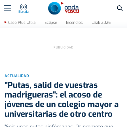
Bus
Bizkaia
Caso Plus Ultra
Eclipse
Incendios
Jaiak 2026
ACTUALIDAD
"Putas, salid de vuestras
madrigueras": el acoso de
jóvenes de un colegio mayor a
universitarias de otro centro
"Sois unas putas ninfómanas. Os prometo que