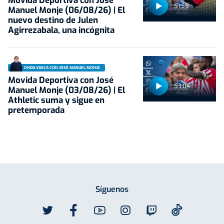
Movida Deportiva con José
51:59
Manuel Monje (06/08/26) | El
nuevo destino de Julen
Agirrezabala, una incógnita
ONDA VASCA CON JOSÉ MANUEL MONJE
Movida Deportiva con José
53:04
Manuel Monje (03/08/26) | El
Athletic suma y sigue en
pretemporada
Síguenos