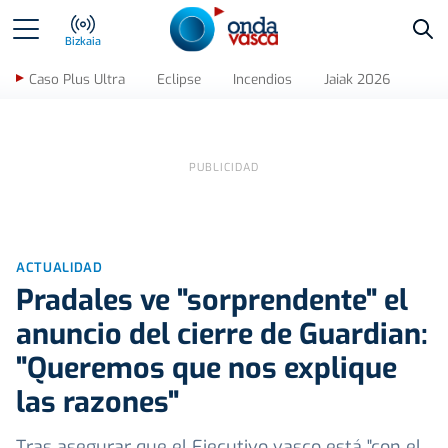
Bus
Bizkaia
Caso Plus Ultra
Eclipse
Incendios
Jaiak 2026
ACTUALIDAD
Pradales ve "sorprendente" el
anuncio del cierre de Guardian:
"Queremos que nos explique
las razones"
Tras asegurar que el Ejecutivo vasco está "con el