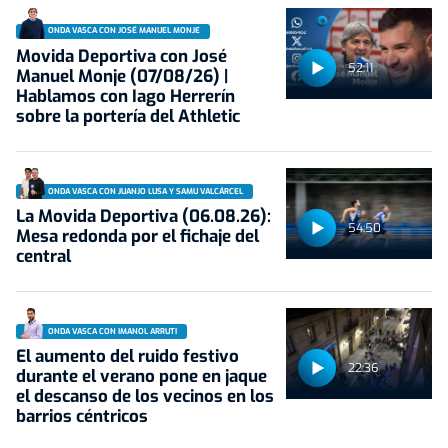
ONDA VASCA CON JOSÉ MANUEL MONJE
Movida Deportiva con José
52:11
Manuel Monje (07/08/26) |
Hablamos con Iago Herrerín
sobre la portería del Athletic
ONDA VASCA CON JUANJO LUSA Y SAMU VALCÁRCEL
La Movida Deportiva (06.08.26):
54:50
Mesa redonda por el fichaje del
central
ONDA VASCA CON IMANOL ARRUTI
El aumento del ruido festivo
22:36
durante el verano pone en jaque
el descanso de los vecinos en los
barrios céntricos