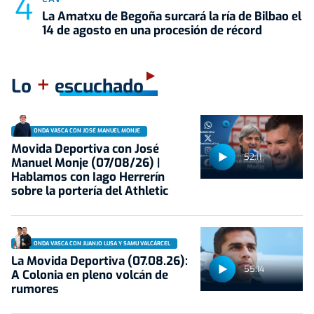
La Amatxu de Begoña surcará la ría de Bilbao el
14 de agosto en una procesión de récord
+
Lo
escuchado
ONDA VASCA CON JOSÉ MANUEL MONJE
Movida Deportiva con José
52:11
Manuel Monje (07/08/26) |
Hablamos con Iago Herrerín
sobre la portería del Athletic
ONDA VASCA CON JUANJO LUSA Y SAMU VALCÁRCEL
La Movida Deportiva (07.08.26):
55:14
A Colonia en pleno volcán de
rumores