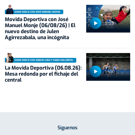
ONDA VASCA CON JOSÉ MANUEL MONJE
Movida Deportiva con José
51:59
Manuel Monje (06/08/26) | El
nuevo destino de Julen
Agirrezabala, una incógnita
ONDA VASCA CON JUANJO LUSA Y SAMU VALCÁRCEL
La Movida Deportiva (06.08.26):
54:50
Mesa redonda por el fichaje del
central
Síguenos