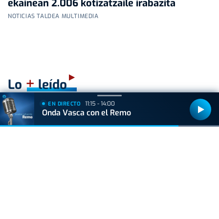
ekainean 2.006 kotizatzaile irabazita
NOTICIAS TALDEA MULTIMEDIA
+
Lo
leído
11:15 - 14:00
EN DIRECTO
ACTUALIDAD
Onda Vasca con el Remo
Hallan muerto a un recién nacido en un armario
después de que su madre ingresara en el
hospital por una hemorragia
VIDA Y ESTILO
¿Los huevos tienen el mismo efecto que el
Ozempic? Boticaria García lo aclara
VIDA Y ESTILO