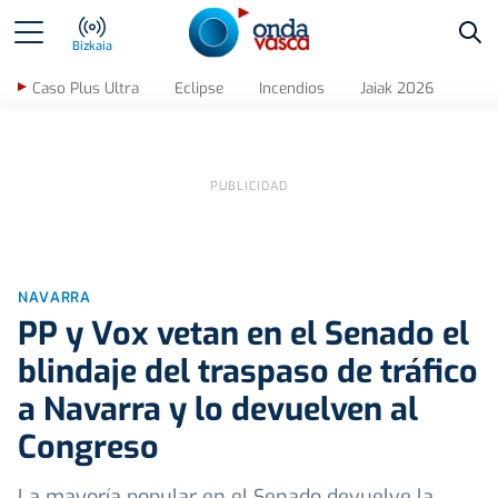
Bus
Bizkaia
Caso Plus Ultra
Eclipse
Incendios
Jaiak 2026
NAVARRA
PP y Vox vetan en el Senado el
blindaje del traspaso de tráfico
a Navarra y lo devuelven al
Congreso
La mayoría popular en el Senado devuelve la