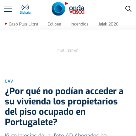
Bus
Bizkaia
Caso Plus Ultra
Eclipse
Incendios
Jaiak 2026
CAV
¿Por qué no podían acceder a
su vivienda los propietarios
del piso ocupado en
Portugalete?
Iñigo Iglesias del bufete AD Abogados ha