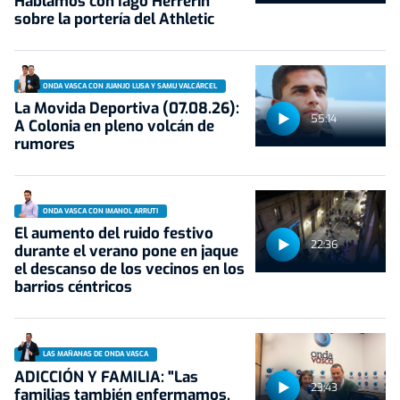
Hablamos con Iago Herrerín
sobre la portería del Athletic
ONDA VASCA CON JUANJO LUSA Y SAMU VALCÁRCEL
La Movida Deportiva (07.08.26):
55:14
A Colonia en pleno volcán de
rumores
ONDA VASCA CON IMANOL ARRUTI
El aumento del ruido festivo
22:36
durante el verano pone en jaque
el descanso de los vecinos en los
barrios céntricos
LAS MAÑANAS DE ONDA VASCA
ADICCIÓN Y FAMILIA: "Las
23:43
familias también enfermamos.