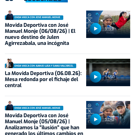
ONDA VASCA CON JOSÉ MANUEL MONJE
Movida Deportiva con José
51:59
Manuel Monje (06/08/26) | El
nuevo destino de Julen
Agirrezabala, una incógnita
ONDA VASCA CON JUANJO LUSA Y SAMU VALCÁRCEL
La Movida Deportiva (06.08.26):
54:50
Mesa redonda por el fichaje del
central
ONDA VASCA CON JOSÉ MANUEL MONJE
Movida Deportiva con José
52:42
Manuel Monje (05/08/26) |
Analizamos la "ilusión" que han
generado los últimos cambios en