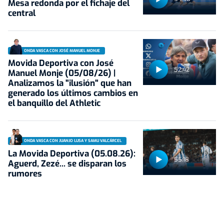
Mesa redonda por el fichaje del
central
ONDA VASCA CON JOSÉ MANUEL MONJE
Movida Deportiva con José
52:42
Manuel Monje (05/08/26) |
Analizamos la "ilusión" que han
generado los últimos cambios en
el banquillo del Athletic
ONDA VASCA CON JUANJO LUSA Y SAMU VALCÁRCEL
La Movida Deportiva (05.08.26):
55:18
Aguerd, Zezé... se disparan los
rumores