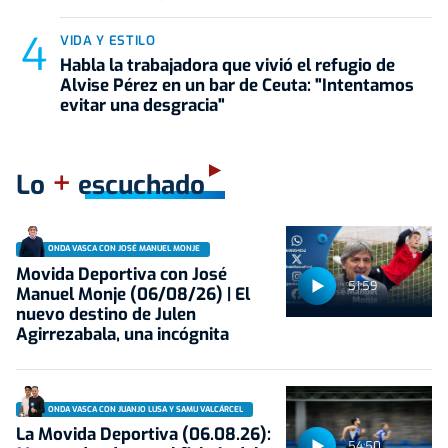
VIDA Y ESTILO
Habla la trabajadora que vivió el refugio de
Alvise Pérez en un bar de Ceuta: "Intentamos
evitar una desgracia"
+
Lo
escuchado
ONDA VASCA CON JOSÉ MANUEL MONJE
Movida Deportiva con José
51:59
Manuel Monje (06/08/26) | El
nuevo destino de Julen
Agirrezabala, una incógnita
ONDA VASCA CON JUANJO LUSA Y SAMU VALCÁRCEL
La Movida Deportiva (06.08.26):
54:50