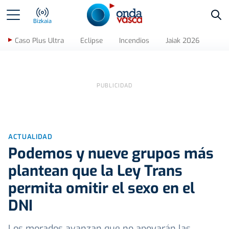
Bus
Bizkaia
Caso Plus Ultra
Eclipse
Incendios
Jaiak 2026
ACTUALIDAD
Podemos y nueve grupos más
plantean que la Ley Trans
permita omitir el sexo en el
DNI
Los morados avanzan que no apoyarán las