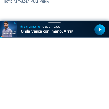
NOTICIAS TALDEA MULTIMEDIA
08:00 - 12:00
EN DIRECTO
Onda Vasca con Imanol Arruti
+
Lo
leído
ACTUALIDAD
Hallan muerto a un recién nacido en un armario
después de que su madre ingresara en el
hospital por una hemorragia
ACTUALIDAD
La caña pierde terreno: cada vez más bares la
sustituyen por dobles y jarras
VIDA Y ESTILO
Adiós a los robos en vacaciones: el truco del