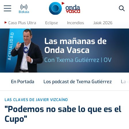
Bus
Bizkaia
Caso Plus Ultra
Eclipse
Incendios
Jaiak 2026
ACTUALIDAD
Las mañanas de
Onda Vasca
Con Txema Gutiérrez | OV
En Portada
Los podcast de Txema Gutiérrez
La 
LAS CLAVES DE JAVIER VIZCAÍNO
"Podemos no sabe lo que es el
Cupo"