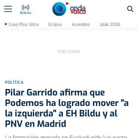
Bus
Bizkaia
Caso Plus Ultra
Eclipse
Incendios
Jaiak 2026
POLÍTICA
Pilar Garrido afirma que
Podemos ha logrado mover "a
la izquierda" a EH Bildu y al
PNV en Madrid
La formación morada en Euskadi pide "un pacto