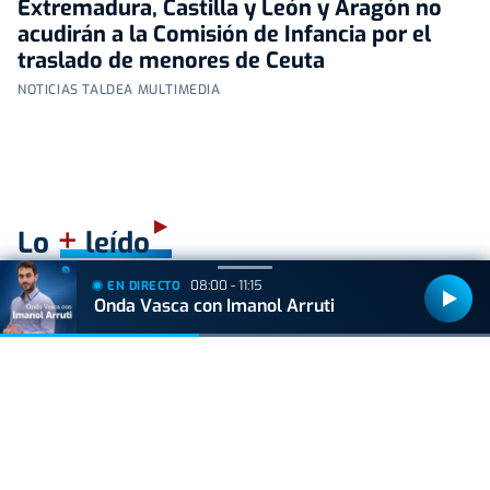
Extremadura, Castilla y León y Aragón no
acudirán a la Comisión de Infancia por el
traslado de menores de Ceuta
NOTICIAS TALDEA MULTIMEDIA
+
Lo
leído
08:00 - 11:15
EN DIRECTO
ACTUALIDAD
Onda Vasca con Imanol Arruti
Nueva previsión meteorológica para el día del
eclipse: las nubes amenazan con aguar el
espectáculo en Euskal Herria
VIDA Y ESTILO
¿Los huevos tienen el mismo efecto que el
Ozempic? Boticaria García lo aclara