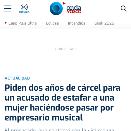
Bus
Bizkaia
Caso Plus Ultra
Eclipse
Incendios
Jaiak 2026
ACTUALIDAD
Piden dos años de cárcel para
un acusado de estafar a una
mujer haciéndose pasar por
empresario musical
El procesado, que contactó con la víctima vía