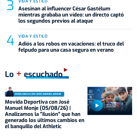
VIDA Y ESTILO
Asesinan al influencer César Gastélum
mientras grababa un vídeo: un directo captó
los segundos previos al ataque
VIDA Y ESTILO
Adiós a los robos en vacaciones: el truco del
felpudo para una casa segura en verano
+
Lo
escuchado
ONDA VASCA CON JOSÉ MANUEL MONJE
Movida Deportiva con José
52:42
Manuel Monje (05/08/26) |
Analizamos la "ilusión" que han
generado los últimos cambios en
el banquillo del Athletic