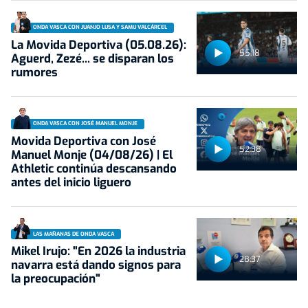
ONDA VASCA CON JUANJO LUSA Y SAMU VALCÁRCEL
La Movida Deportiva (05.08.26):
55:18
Aguerd, Zezé... se disparan los
rumores
ONDA VASCA CON JOSÉ MANUEL MONJE
Movida Deportiva con José
52:38
Manuel Monje (04/08/26) | El
Athletic continúa descansando
antes del inicio liguero
LAS MAÑANAS DE ONDA VASCA
Mikel Irujo: "En 2026 la industria
28:37
navarra está dando signos para
la preocupación"