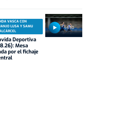
NDA VASCA CON
UANJO LUSA Y SAMU
54:50
ALCÁRCEL
vida Deportiva
8.26): Mesa
da por el fichaje
entral