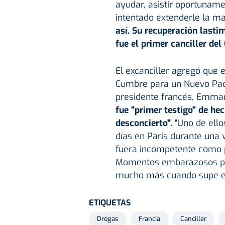
ayudar, asistir oportuname
intentado extenderle la ma
así. Su recuperación lasti
fue el primer canciller del
El excanciller agregó que e
Cumbre para un Nuevo Pact
presidente francés, Emman
fue "primer testigo" de he
desconcierto".
"Uno de ello
días en París durante una v
fuera incompetente como p
Momentos embarazosos par
mucho más cuando supe en
ETIQUETAS
Drogas
Francia
Canciller