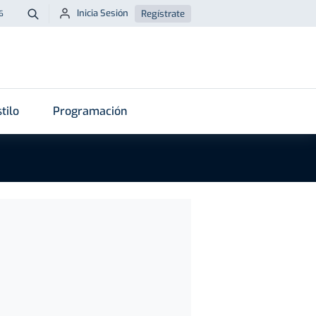
Inicia Sesión
Regístrate
6
Buscar
tilo
Programación