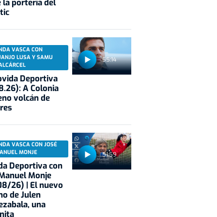
 la portería del
tic
NDA VASCA CON
UANJO LUSA Y SAMU
55:14
ALCÁRCEL
vida Deportiva
8.26): A Colonia
eno volcán de
res
NDA VASCA CON JOSÉ
ANUEL MONJE
51:59
a Deportiva con
 Manuel Monje
8/26) | El nuevo
no de Julen
ezabala, una
nita