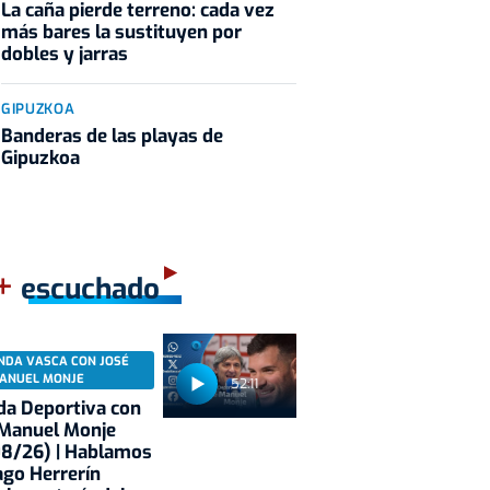
La caña pierde terreno: cada vez
más bares la sustituyen por
dobles y jarras
GIPUZKOA
Banderas de las playas de
Gipuzkoa
+
escuchado
NDA VASCA CON JOSÉ
ANUEL MONJE
52:11
a Deportiva con
 Manuel Monje
08/26) | Hablamos
ago Herrerín