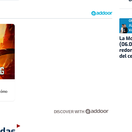
O
J
V
La Mo
(06.0
redon
del c
¡Cómo
DISCOVER WITH
adas