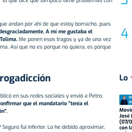
r lo que dice que tampoco tiene problemas con
 que andan por ahí de que estoy borracho, pues
esgraciadamente. A mí me gustaba el
 Tolima.
Me ponen esos tragos y ya de una vez
ma. Así que no es porque no quiera, es porque
rogadicción
Lo
blicó en sus redes sociales y envió a Petro,
O
M
onfirmar que el mandatario "tenía el
Movid
n".
José
(07/
 Seguro fui inferior. Lo he debido aproximar,
con I