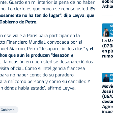
sobre
nte. Guardo en mi interior la pena de no haber
Athle
no. Lo cierto es que nunca se repuso usted.
Es
mosamente no ha tenido lugar", dijo Leyva, que
 Gobierno de Petro.
O
J
V
n ese viaje a París para participar en la
La Mo
o Financiero Mundial, convocada por el
(07.0
uel Macron, Petro "desapareció dos días" y
él
en pl
chos que aún le producen "desazón y
rumo
s, la ocasión en que usted se desapareció dos
isita oficial. Como si inteligencia francesa
ara no haber conocido su paradero.
O
M
a mí como persona y como su canciller. Y
Movid
 dónde había estado", afirmó Leyva.
José
(06/0
desti
Agirr
Gobierno
incóg