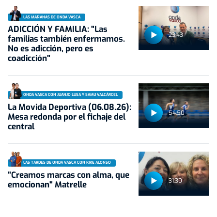
LAS MAÑANAS DE ONDA VASCA
ADICCIÓN Y FAMILIA: "Las
23:43
familias también enfermamos.
No es adicción, pero es
coadicción"
ONDA VASCA CON JUANJO LUSA Y SAMU VALCÁRCEL
La Movida Deportiva (06.08.26):
54:50
Mesa redonda por el fichaje del
central
LAS TARDES DE ONDA VASCA CON KIKE ALONSO
"Creamos marcas con alma, que
31:30
emocionan" Matrelle