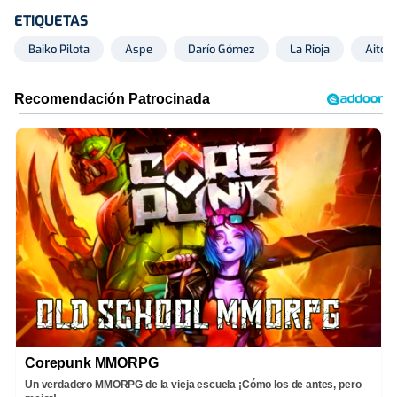
ETIQUETAS
Baiko Pilota
Aspe
Darío Gómez
La Rioja
Aitor
Corepunk MMORPG
Un verdadero MMORPG de la vieja escuela ¡Cómo los de antes, pero