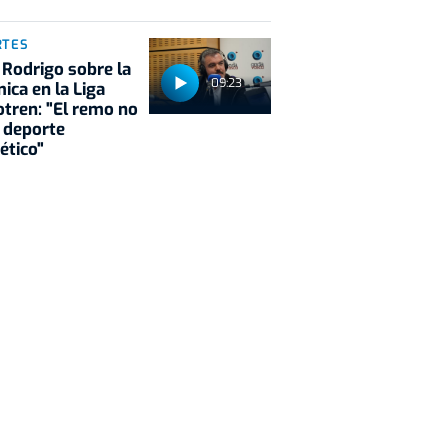
RTES
 Rodrigo sobre la
09:23
ica en la Liga
tren: "El remo no
 deporte
ético"