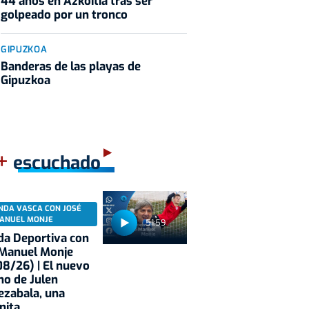
44 años en Azkoitia tras ser
golpeado por un tronco
GIPUZKOA
Banderas de las playas de
Gipuzkoa
+
escuchado
NDA VASCA CON JOSÉ
ANUEL MONJE
51:59
a Deportiva con
 Manuel Monje
8/26) | El nuevo
no de Julen
ezabala, una
nita