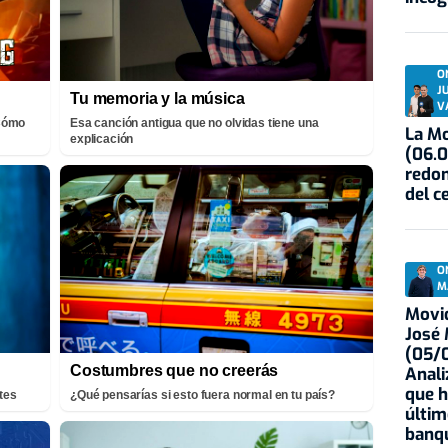
O
J
Tu memoria y la música
V
¡Cómo
Esa canción antigua que no olvidas tiene una
La Mo
explicación
(06.0
redon
del c
O
M
Movid
José
(05/0
Costumbres que no creerás
Anali
que h
tes
¿Qué pensarías si esto fuera normal en tu país?
últim
banqu