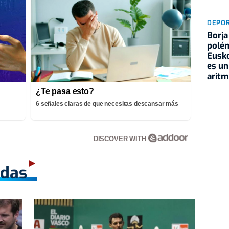
DEPO
Borja
polém
Eusko
es un
aritm
¿Te pasa esto?
6 señales claras de que necesitas descansar más
DISCOVER WITH
adas