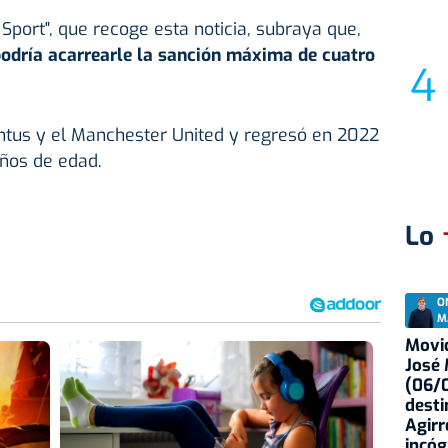
o Sport", que recoge esta noticia, subraya que,
odría acarrearle la sanción máxima de cuatro
entus y el Manchester United y regresó en 2022
años de edad.
Lo
O
M
Movid
José
(06/0
desti
Agirr
incóg