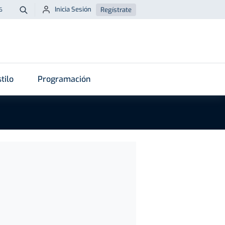
Inicia Sesión
Regístrate
6
Buscar
tilo
Programación