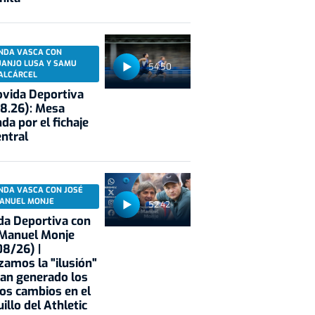
NDA VASCA CON
UANJO LUSA Y SAMU
54:50
ALCÁRCEL
vida Deportiva
8.26): Mesa
da por el fichaje
entral
NDA VASCA CON JOSÉ
ANUEL MONJE
52:42
a Deportiva con
 Manuel Monje
8/26) |
zamos la "ilusión"
an generado los
os cambios en el
illo del Athletic