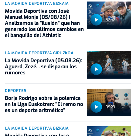
LA MOVIDA DEPORTIVA BIZKAIA
Movida Deportiva con José
Manuel Monje (05/08/26) |
52:42
Analizamos la "ilusión" que han
generado los últimos cambios en
el banquillo del Athletic
LA MOVIDA DEPORTIVA GIPUZKOA
La Movida Deportiva (05.08.26):
Aguerd, Zezé... se disparan los
55:18
rumores
DEPORTES
Borja Rodrigo sobre la polémica
en la Liga Euskotren: "El remo no
09:23
es un deporte aritmético"
LA MOVIDA DEPORTIVA BIZKAIA
Movida Deportiva con José