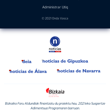
Administrar Utiq
© 2021 Onda Vasca
Bizkaiko Foru Aldundiak finantzatu du proiektu hau, 2021eko Suspertze
Adimentsua Programaren barruan.