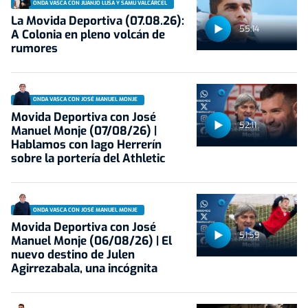
ONDA VASCA CON JUANJO LUSA Y SAMU VALCÁRCEL
La Movida Deportiva (07.08.26):
55:14
A Colonia en pleno volcán de
rumores
ONDA VASCA CON JOSÉ MANUEL MONJE
Movida Deportiva con José
52:11
Manuel Monje (07/08/26) |
Hablamos con Iago Herrerín
sobre la portería del Athletic
ONDA VASCA CON JOSÉ MANUEL MONJE
Movida Deportiva con José
51:59
Manuel Monje (06/08/26) | El
nuevo destino de Julen
Agirrezabala, una incógnita